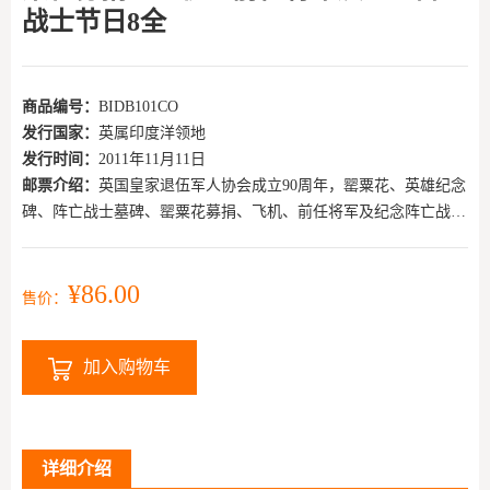
战士节日8全
商品编号：
BIDB101CO
发行国家：
英属印度洋领地
发行时间：
2011年11月11日
邮票介绍：
英国皇家退伍军人协会成立90周年，罂粟花、英雄纪念
碑、阵亡战士墓碑、罂粟花募捐、飞机、前任将军及纪念阵亡战士
节日8全
¥86.00
售价：
加入购物车
详细介绍