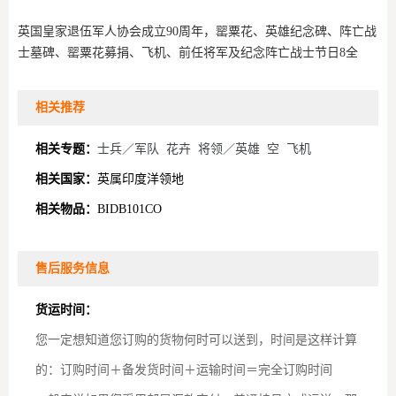
英国皇家退伍军人协会成立90周年，罂粟花、英雄纪念碑、阵亡战
士墓碑、罂粟花募捐、飞机、前任将军及纪念阵亡战士节日8全
相关推荐
相关专题：
士兵／军队
花卉
将领／英雄
空
飞机
相关国家：
英属印度洋领地
相关物品：
BIDB101CO
售后服务信息
货运时间：
您一定想知道您订购的货物何时可以送到，时间是这样计算
的：订购时间＋备发货时间＋运输时间＝完全订购时间