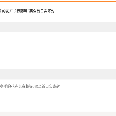
冬季的花卉长春藤等5票全首日实寄封
节—冬季的花卉长春藤等5票全首日实寄封