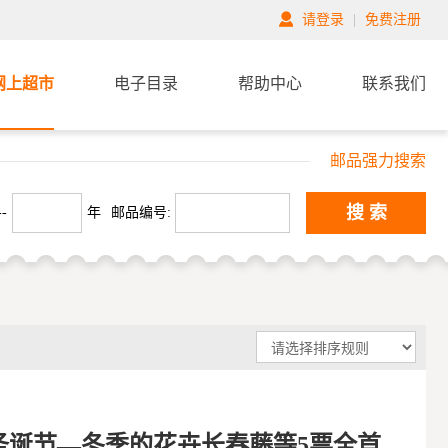
请登录
|
免费注册
网上超市
电子目录
帮助中心
联系我们
邮品强力搜索
搜 索
-
年
邮品编号:
年圣诞节—冬季的花卉长春藤等5票全首