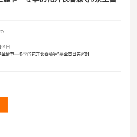
FO
月01日
2年圣诞节—冬季的花卉长春藤等5票全首日实寄封
车