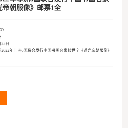
光帝朝服像》邮票1全
CO
绍
月25日
绍2022年非洲6国联合发行中国书画名家郎世宁《道光帝朝服像》
车