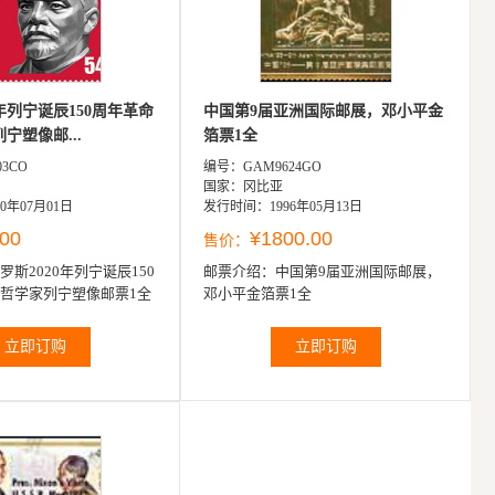
0年列宁诞辰150周年革命
中国第9届亚洲国际邮展，邓小平金
宁塑像邮...
箔票1全
3CO
编号：GAM9624GO
国家：冈比亚
0年07月01日
发行时间：1996年05月13日
.00
¥1800.00
售价：
罗斯2020年列宁诞辰150
邮票介绍：
中国第9届亚洲国际邮展，
哲学家列宁塑像邮票1全
邓小平金箔票1全
立即订购
立即订购