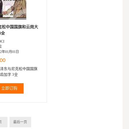
克松中国国旗和云岗大
无齿加字 3全
CI
拉
2年01月01日
.00
泽东与尼克松中国国旗
和云岗大佛无齿加字 3全
立即订购
页
最后一页