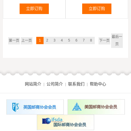
诞生400周年及画作、歌德诞生
250周年、热气球制造者艾蒂安....
立即订购
立即订购
最后一
1
2
3
4
5
6
7
8
第一页
上一页
下一页
页
网站简介
公司简介
联系我们
帮助中心
|
|
|