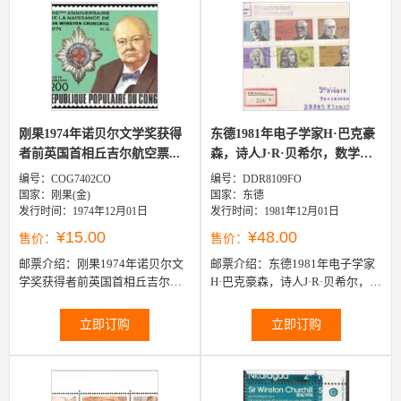
刚果1974年诺贝尔文学奖获得
东德1981年电子学家H·巴克豪
者前英国首相丘吉尔航空票...
森，诗人J·R·贝希尔，数学
家...
编号：COG7402CO
编号：DDR8109FO
国家：刚果(金)
国家：东德
发行时间：1974年12月01日
发行时间：1981年12月01日
¥15.00
¥48.00
售价：
售价：
邮票介绍：
刚果1974年诺贝尔文
邮票介绍：
东德1981年电子学家
学奖获得者前英国首相丘吉尔航
H·巴克豪森，诗人J·R·贝希尔，数
空票1全
学家R·戴德金德，作曲家G·P·合
勃曼等6全邮票首日实寄封
立即订购
立即订购