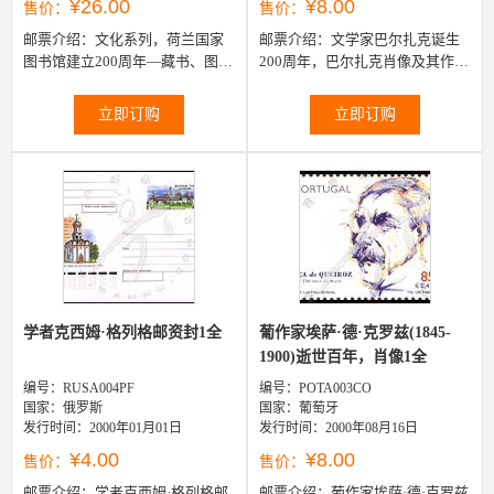
¥26.00
¥8.00
售价：
售价：
邮票介绍：
文化系列，荷兰国家
邮票介绍：
文学家巴尔扎克诞生
图书馆建立200周年—藏书、图形
200周年，巴尔扎克肖像及其作品
艺术家摩里茨·科奈里斯·埃舍尔及
情节1全
文学家西蒙·费斯特代克诞生百...
立即订购
立即订购
学者克西姆·格列格邮资封1全
葡作家埃萨·德·克罗兹(1845-
1900)逝世百年，肖像1全
编号：RUSA004PF
编号：POTA003CO
国家：俄罗斯
国家：葡萄牙
发行时间：2000年01月01日
发行时间：2000年08月16日
¥4.00
¥8.00
售价：
售价：
邮票介绍：
学者克西姆·格列格邮
邮票介绍：
葡作家埃萨·德·克罗兹