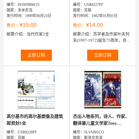
编号：DOM9906CO
编号：USR8227PF
国家：多米尼克
国家：苏联
发行时间：1999年06月23日
发行时间：1982年01月01日
¥15.00
¥14.00
售价：
售价：
邮票介绍：
当代作家2全
邮票介绍：
苏学者及作家叶夫列
夫(1907-1972)诞生75周年，肖像
邮资封1全
立即订购
立即订购
高尔基市的高尔基塑像及建筑
杰出人物系列，诗人、作家、
邮资封1全
翻译兼儿童文学家Tony
Selisk...
编号：USR8228PF
编号：SLVA001CO
国家：苏联
国家：斯洛文尼亚