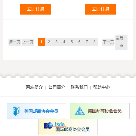
驴图》邮票1全
集》邮票1全
立即订购
立即订购
最后一
1
2
3
4
5
6
7
8
第一页
上一页
下一页
页
网站简介
公司简介
联系我们
帮助中心
|
|
|