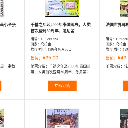
画小全张
千禧之年及2000年泰国邮展，人类
法国世界邮
首次登月30周年、悉尼第...
编号：URG9909SH
编号：URG991
国家：乌拉圭
国家：乌拉圭
发行时间：1999年07月30日
发行时间：199
¥35.00
¥43
售价：
售价：
邮展，宗教
邮票介绍：
千禧之年及2000年泰国邮
邮票介绍：
法
展，人类首次登月30周年、悉尼第27
届奥运会足球及万国邮联125周年等小
版张（4票）
立即订购