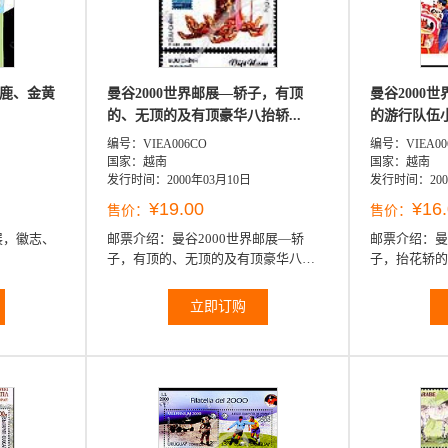
、鹿、金黄
曼谷2000世界邮展—轿子，有顶
曼谷2000
的、无顶的及有顶豪华八抬轿...
的游行队伍
编号：VIEA006CO
编号：VIEA00
国家：越南
国家：越南
发行时间：2000年03月10日
发行时间：200
¥19.00
¥16
售价：
售价：
展，徽志、
邮票介绍：
曼谷2000世界邮展—轿
邮票介绍：
曼
子，有顶的、无顶的及有顶豪华八抬
子，抬花轿的
轿3全
立即订购