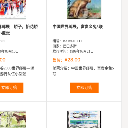
世界邮展—轿子，抬花轿
中国世界邮展，富贵金兔5联
小型张
6SS
编号：BAR9901CO
国家：巴巴多斯
0年03月10日
发行时间：1999年08月21日
.00
¥28.00
售价：
谷2000世界邮展—轿
邮票介绍：
中国世界邮展，富贵金兔5
游行队伍小型张
联
立即订购
立即订购