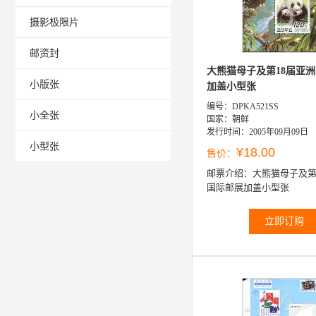
摄影极限片
邮资封
大熊猫母子及第18届亚
小版张
加盖小型张
编号：DPKA521SS
小全张
国家：朝鲜
发行时间：2005年09月09日
小型张
¥18.00
售价：
邮票介绍：
大熊猫母子及第
国际邮展加盖小型张
立即订购