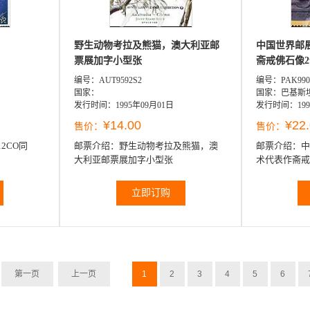
野生动物考拉及熊猫，澳大利亚邮
中国世界邮
票展加字小型张
斋戒佛石像2
编号：AUT9592S2
编号：PAK990
国家：
国家：巴基斯
发行时间：1995年09月01日
发行时间：199
¥14.00
¥22
售价：
售价：
12CO同
邮票介绍：
野生动物考拉及熊猫，澳
邮票介绍：
中
大利亚邮票展加字小型张
术代表作斋戒
立即订购
1
2
3
4
5
6
第一页
上一页