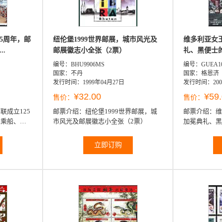
5周年，邮
纽伦堡1999世界邮展，城市风光及
维多利亚女
.
邮展徽志小全张（2票）
礼、黑便士的
编号：BHU9906MS
编号：GUEA1
国家：不丹
国家：格恩济
发行时间：1999年04月27日
发行时间：200
¥32.00
¥59
售价：
售价：
联成立125
邮票介绍：
纽伦堡1999世界邮展，城
邮票介绍：
维
人乘船、坐
市风光及邮展徽志小全张（2票）
加冕典礼、黑
全
格恩济、艾伯
大寿、维多利亚
立即订购