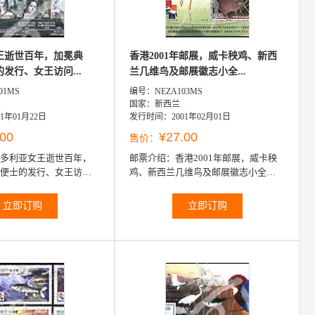
王逝世百年，加冕典
香港2001年邮展，威卡秧鸡、新西
发行、女王访问...
兰几维鸟及邮展徽志小全...
01MS
编号：NEZA103MS
国家：新西兰
1年01月22日
发行时间：2001年02月01日
.00
¥27.00
售价：
多利亚女王逝世百年，
邮票介绍：
香港2001年邮展，威卡秧
便士的发行、女王访问
鸡、新西兰几维鸟及邮展徽志小全张
特王子逝世、女王50岁
（2票）
塔等香...
立即订购
立即订购