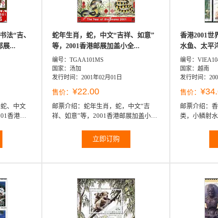
书法“吉、
蛇年生肖，蛇，中文“吉祥、如意”
香港2001
展...
等，2001香港邮展加盖小全...
水鱼、太平洋
编号：TGAA101MS
编号：VIEA10
国家：汤加
国家：越南
发行时间：2001年02月01日
发行时间：200
¥22.00
¥34
售价：
售价：
术蛇、中文
邮票介绍：
蛇年生肖，蛇，中文“吉
邮票介绍：
香
01香港邮
祥、如意”等，2001香港邮展加盖小全
类，小鳞射水
张（4票）（我社已售缺）
七星飞刀、大
等6全
立即订购