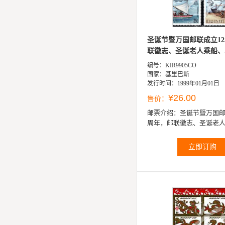
圣诞节暨万国邮联成立12
联徽志、圣诞老人乘船、..
编号：KIR9905CO
国家：基里巴斯
发行时间：1999年01月01日
¥26.00
售价：
邮票介绍：
圣诞节暨万国邮
周年，邮联徽志、圣诞老
雪橇、用电脑送圣诞礼物4
立即订购