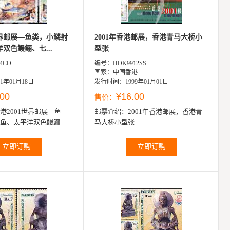
世界邮展—鱼类，小鳞射
2001年香港邮展，香港青马大桥小
双色鳗鲡、七...
型张
4CO
编号：HOK9912SS
国家：中国香港
1年01月18日
发行时间：1999年01月01日
.00
¥16.00
售价：
港2001世界邮展—鱼
邮票介绍：
2001年香港邮展，香港青
鱼、太平洋双色鳗鲡、
马大桥小型张
海海鲢及黃金七纹大鲤
立即订购
立即订购