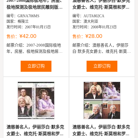
2007-2008国际极地年，房屋、
澳慈善名人，伊丽莎白·默多克
极地探测及极地居民雕刻版
女爵士、维克托·斯莫根和罗...
小...
编号：GRNA706MS
编号：AUTA802CA
国家：格陵兰
国家：澳大利亚
发行时间：2007年01月15日
发行时间：2008年01月23日
¥42.00
¥28.00
售价：
售价：
邮票介绍：
2007-2008国际极地
邮票介绍：
澳慈善名人，伊丽莎
年，房屋、极地探测及极地居民
白·默多克女爵士、维克托·斯莫根
雕刻版小全张（2票）
和罗迪·斯莫根夫妇、玛丽·菲尔法
斯夫人及弗兰克·鲁伊不干胶...
立即订购
立即订购
澳慈善名人，伊丽莎白·默多克
澳慈善名人，伊丽莎白·默多克
女爵士、维克托·斯莫根和罗...
女爵士、维克托·斯莫根和罗...