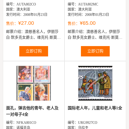
编号：AUTA802CO
编号：AUTA802MC
国家：澳大利亚
国家：澳大利亚
发行时间：2008年01月23日
发行时间：2008年01月23日
¥27.00
¥65.00
售价：
售价：
邮票介绍：
澳慈善名人，伊丽莎
邮票介绍：
澳慈善名人，伊丽莎
白·默多克女爵士、维克托·斯莫根
白·默多克女爵士、维克托·斯莫根
和罗迪·斯莫根夫妇、玛丽·菲尔法
和罗迪·斯莫根夫妇、玛丽·菲尔法
斯夫人及弗兰克·鲁伊4联
斯夫人及弗兰克·鲁伊摄影极...
立即订购
立即订购
面孔，弹吉他的青年、老人及
国际老人年，儿童和老人等1全
一对母子4全
编号：NFKA801CO
编号：URG9927CO
国家：诺福克岛
国家：乌拉圭