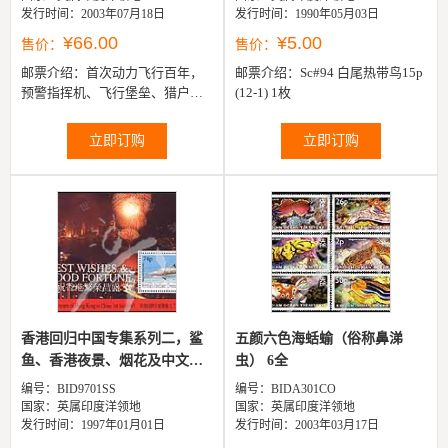
发行时间：2003年07月18日
发行时间：1990年05月03日
¥66.00
¥5.00
售价：
售价：
邮票介绍：
首次动力飞行百年，
邮票介绍：
Sc#94 白尾热带鸟15p
预警指挥机、飞行堡垒、猎户座
(12-1) 1枚
反潜机、团结解放者B-24、洛克
希德公司C-141运输机 、桑德兰
立即订购
立即订购
反潜...
香港回归中国专集系列二，鲨
五颜六色海蛞蝓（俗称鼻涕
鱼、香港夜景、烟花及中文
虫） 6全
“谨...
编号：BID9701SS
编号：BIDA301CO
国家：英属印度洋领地
国家：英属印度洋领地
发行时间：1997年01月01日
发行时间：2003年03月17日