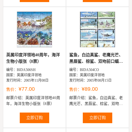
英属印度洋领地40周年，海洋
鲨鱼，白边真鲨、老鹰光芒、
生物小版张（8票）
黑唇鲨、棕鲨、双吻前口蝠鲼
及灰...
编号：BIDA506SH
编号：BIDA504CO
国家：英属印度洋领地
国家：英属印度洋领地
发行时间：2005年11月08日
发行时间：2005年08月15日
¥77.00
¥89.00
售价：
售价：
邮票介绍：
英属印度洋领地40周
邮票介绍：
鲨鱼，白边真鲨、老
年，海洋生物小版张（8票）
鹰光芒、黑唇鲨、棕鲨、双吻前
口蝠鲼及灰礁鲨等8全
立即订购
立即订购