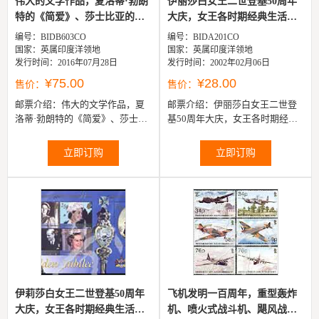
伟大的文学作品，夏洛蒂·勃朗
伊丽莎白女王二世登基50周年
特的《简爱》、莎士比亚的
大庆，女王各时期经典生活
《罗...
照...
编号：BIDB603CO
编号：BIDA201CO
国家：英属印度洋领地
国家：英属印度洋领地
发行时间：2016年07月28日
发行时间：2002年02月06日
¥75.00
¥28.00
售价：
售价：
邮票介绍：
伟大的文学作品，夏
邮票介绍：
伊丽莎白女王二世登
洛蒂·勃朗特的《简爱》、莎士比
基50周年大庆，女王各时期经典
亚的《罗密欧与朱丽叶》及罗兰
生活照4全
德·达尔的《了不起的狐狸先生》
立即订购
立即订购
4全
伊莉莎白女王二世登基50周年
飞机发明一百周年，重型轰炸
大庆，女王各时期经典生活
机、喷火式战斗机、飓风战斗