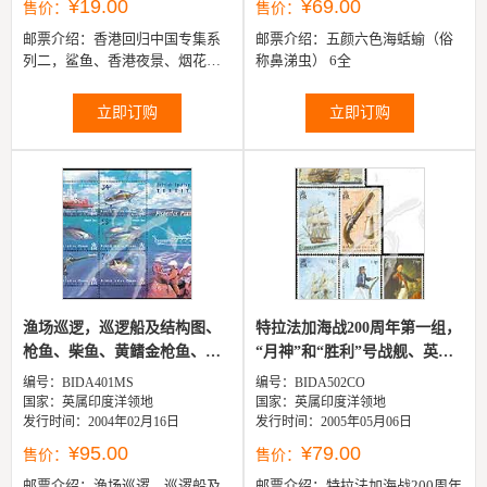
¥19.00
¥69.00
售价：
售价：
邮票介绍：
香港回归中国专集系
邮票介绍：
五颜六色海蛞蝓（俗
列二，鲨鱼、香港夜景、烟花及
称鼻涕虫） 6全
中文“谨祝香港繁荣昌盛”等小型
张
立即订购
立即订购
渔场巡逻，巡逻船及结构图、
特拉法加海战200周年第一组，
枪鱼、柴鱼、黄鳍金枪鱼、旗
“月神”和“胜利”号战舰、英
鱼、...
军...
编号：BIDA401MS
编号：BIDA502CO
国家：英属印度洋领地
国家：英属印度洋领地
发行时间：2004年02月16日
发行时间：2005年05月06日
¥95.00
¥79.00
售价：
售价：
邮票介绍：
渔场巡逻，巡逻船及
邮票介绍：
特拉法加海战200周年