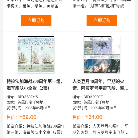
结构图、枪鱼、柴鱼、黄鳍金枪
第一组，“月神”和“胜利”号战
鱼、旗鱼、大目鲔等小全张（6
舰、英军手枪、水手长及海军上
票）
将纳尔逊戎装像等6全
立即订购
立即订购
特拉法加海战200周年第一组，
人类登月40周年，早期的火
海军舰队小全张（2票）
箭、阿波罗号宇宙飞船、空间
转换...
编号：BIDA502MS
编号：BIDA902CO
国家：英属印度洋领地
国家：英属印度洋领地
发行时间：2005年05月06日
发行时间：2009年07月20日
¥59.00
¥64.00
售价：
售价：
邮票介绍：
特拉法加海战200周年
邮票介绍：
人类登月40周年，早
第一组，海军舰队小全张（2票）
期的火箭、阿波罗号宇宙飞船、