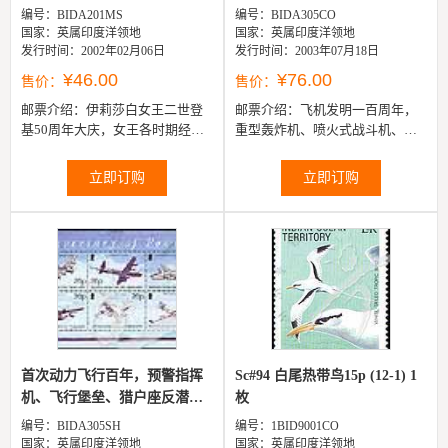
照...
机...
编号：BIDA201MS
编号：BIDA305CO
国家：英属印度洋领地
国家：英属印度洋领地
发行时间：2002年02月06日
发行时间：2003年07月18日
¥46.00
¥76.00
售价：
售价：
邮票介绍：
伊莉莎白女王二世登
邮票介绍：
飞机发明一百周年，
基50周年大庆，女王各时期经典
重型轰炸机、喷火式战斗机、飓
生活照小全张（5票）
风战斗机、蚊式战斗轰炸机、兰
喀斯特式飞机等6全
立即订购
立即订购
首次动力飞行百年，预警指挥
Sc#94 白尾热带鸟15p (12-1) 1
机、飞行堡垒、猎户座反潜
枚
机、...
编号：BIDA305SH
编号：1BID9001CO
国家：英属印度洋领地
国家：英属印度洋领地