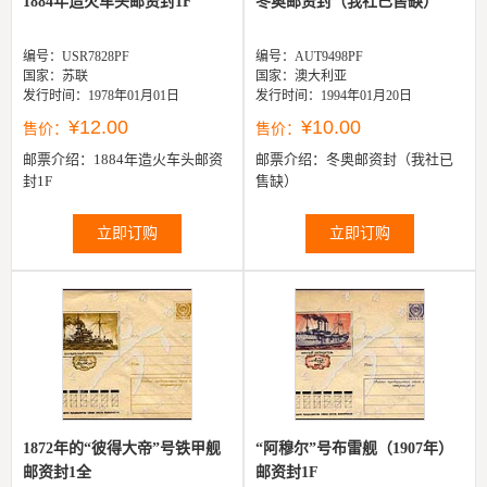
1884年造火车头邮资封1F
冬奥邮资封（我社已售缺）
编号：USR7828PF
编号：AUT9498PF
国家：苏联
国家：澳大利亚
发行时间：1978年01月01日
发行时间：1994年01月20日
¥12.00
¥10.00
售价：
售价：
邮票介绍：
1884年造火车头邮资
邮票介绍：
冬奥邮资封（我社已
封1F
售缺）
立即订购
立即订购
1872年的“彼得大帝”号铁甲舰
“阿穆尔”号布雷舰（1907年）
邮资封1全
邮资封1F